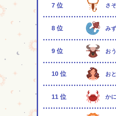
7
位
さ
8
位
み
9
位
お
10
位
お
11
位
か