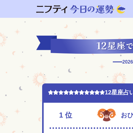
202
12星座占
1
位
お