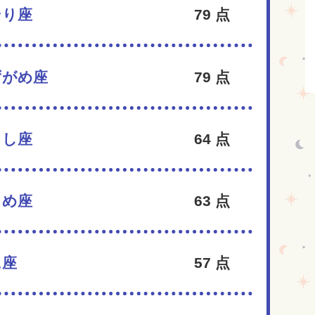
そり座
79
点
ずがめ座
79
点
うし座
64
点
とめ座
63
点
に座
57
点