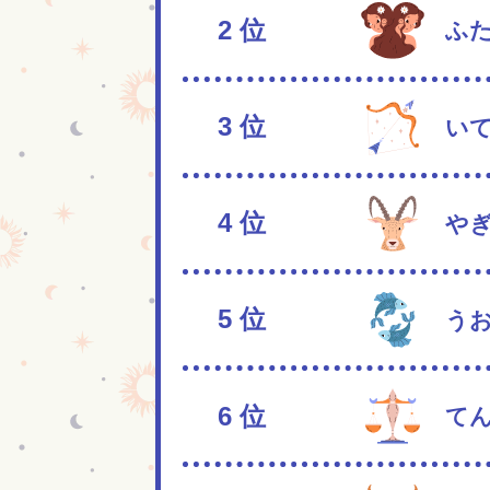
2
位
ふ
3
位
い
4
位
や
5
位
う
6
位
て