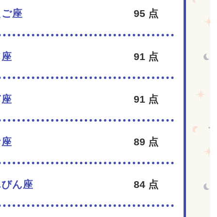
たご座
95
点
て座
91
点
ぎ座
91
点
お座
89
点
んびん座
84
点