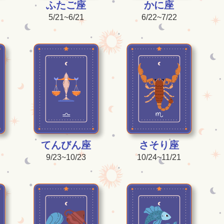
ふたご座
かに座
5/21~6/21
6/22~7/22
てんびん座
さそり座
9/23~10/23
10/24~11/21