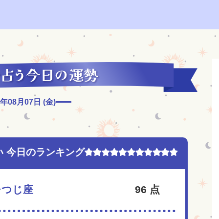
6年08月07日 (金)
い 今日のランキング
ひつじ座
96
点